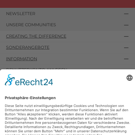
NEWSLETTER
UNSERE COMMUNITIES
CREATING THE DIFFERENCE
SONDERANGEBOTE
INFORMATION
BENUTZERKONTO ANLEGEN
SERVICE
Unterstützung per WhatApp:
+49 151 18443449
Vertrag widerrufen
ZAHLUNGS- UND VERSANDARTEN