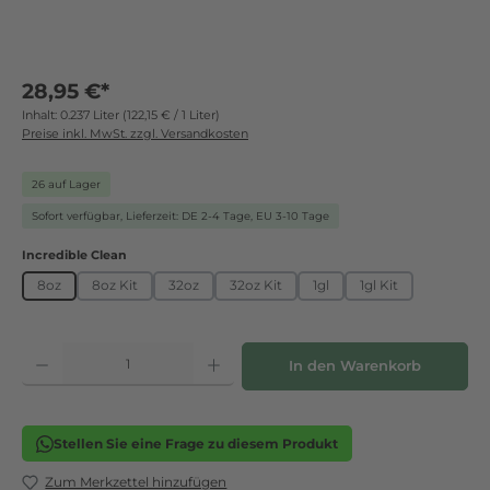
28,95 €
*
Inhalt:
0.237 Liter
(122,15 € / 1 Liter)
Preise inkl. MwSt. zzgl. Versandkosten
26 auf Lager
Sofort verfügbar, Lieferzeit: DE 2-4 Tage, EU 3-10 Tage
auswählen
Incredible Clean
8oz
8oz Kit
32oz
32oz Kit
1gl
1gl Kit
Produkt Anzahl: Gib den gewünschten Wert ein oder benutze die Schaltflächen
In den Warenkorb
Stellen Sie eine Frage zu diesem Produkt
Zum Merkzettel hinzufügen